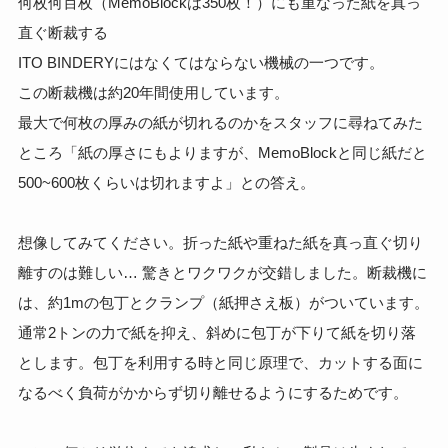
何枚何百枚（MemoBlockは350枚！）にも重なった紙を真っ
直ぐ断裁する
ITO BINDERYにはなくてはならない機械の一つです。
この断裁機は約20年間使用しています。
最大で何枚の厚みの紙が切れるのかをスタッフに尋ねてみた
ところ「紙の厚さにもよりますが、MemoBlockと同じ紙だと
500~600枚くらいは切れますよ」との答え。
想像してみてください。折った紙や重ねた紙を真っ直ぐ切り
離すのは難しい… 驚きとワクワクが交錯しました。断裁機に
は、約1mの包丁とクランプ（紙押さえ板）がついています。
通常2トンの力で紙を抑え、斜めに包丁が下りて紙を切り落
とします。包丁を利用する時と同じ原理で、カットする面に
なるべく負荷がかからず切り離せるようにするためです。